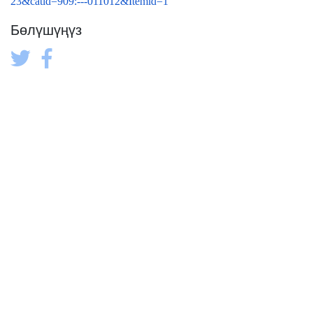
23&catid=909:---011012&Itemid=1
Бөлүшүңүз