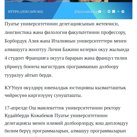
Пуатье университетинин делегациясынын жетекчиси,
лингвистика жана филология факультетинин профессору,
Борбордук Азия жана Италиянын университеттери менен
алмашууга жооптуу Личия Бажини келерки окуу жылында
4 студент Францияга окууга барарын жана француз тилин
үйрөнүү боюнча магистрдик программанын долбоору
тууралуу айтып берди.
КУУнун өкүлдөрү ювеналдык юстицияны кызматташтык
чөйрөсүнө киргизүүнү сунушташты.
17-апрелде Ош мамлекеттик университетинин ректору
Кудайберди Кожабеков Пуатье университетинин
делегациясы менен илимий долбоорлорду, кош дипломдуу
билим берүү программаларын, алмашуу программаларын