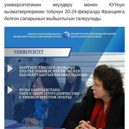
университетинин өкүлдөрү менен КУУнун
кызматкерлеринин тобунун 20-24-февралда Францияга
болгон сапарынын жыйынтыгын талкуулады.