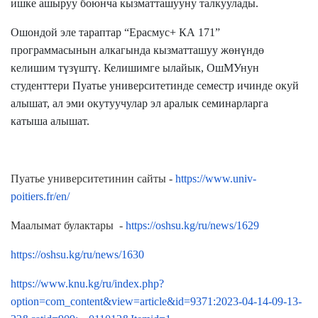
ишке ашыруу боюнча кызматташууну талкуулады.
Ошондой эле тараптар “Ерасмус+ КА 171”
программасынын алкагында кызматташуу жөнүндө
келишим түзүштү. Келишимге ылайык, ОшМУнун
студенттери Пуатье университетинде семестр ичинде окуй
алышат, ал эми окутуучулар эл аралык семинарларга
катыша алышат.
Пуатье университетинин сайты -
https://www.univ-
poitiers.fr/en/
Маалымат булактары -
https://oshsu.kg/ru/news/1629
https://oshsu.kg/ru/news/1630
https://www.knu.kg/ru/index.php?
option=com_content&view=article&id=9371:2023-04-14-09-13-