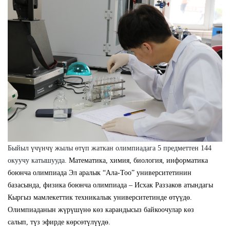
Быйыл үчүнчү жылы өтүп жаткан олимпиадага 5 предметтен 144
окуучу катышууда.
Математика, химия, биология, информатика
боюнча олимпиада Эл аралык “Ала-Тоо” университетинин
базасында, физика боюнча олимпиада – Исхак Раззаков атындагы
Кыргыз мамлекеттик техникалык университетинде өтүүдө.
Олимпиаданын жүрүшүнө көз карандысыз байкоочулар көз
салып, түз эфирде көрсөтүлүүдө.