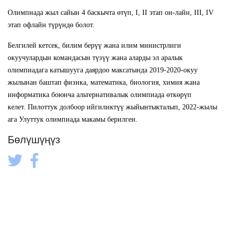
Олимпиада жыл сайын 4 баскычта өтүп, I, II этап он-лайн, III, IV
этап офлайн түрүндө болот.
Белгилей кетсек, билим берүү жана илим министрлиги
окуучулардын командасын түзүү жана аларды эл аралык
олимпиадага катышууга даярдоо максатында 2019-2020-окуу
жылынан баштап физика, математика, биология, химия жана
информатика боюнча альтернативалык олимпиада өткөрүп
келет. Пилоттук долбоор ийгиликтүү жыйынтыкталып, 2022-жылы
ага Улуттук олимпиада макамы берилген.
Бөлүшүңүз