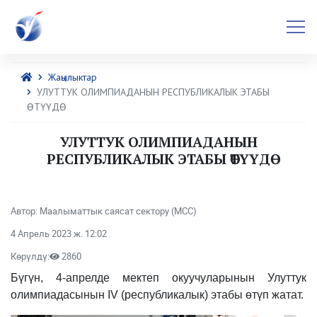
Жаңылыктар
УЛУТТУК ОЛИМПИАДАНЫН РЕСПУБЛИКАЛЫК ЭТАБЫ
ӨТҮҮДӨ
УЛУТТУК ОЛИМПИАДАНЫН
РЕСПУБЛИКАЛЫК ЭТАБЫ ӨТҮҮДӨ
Автор: Маалыматтык саясат сектору (МСС)
4 Апрель 2023 ж. 12:02
Көрүлдү:
2860
Бүгүн, 4-апрелде мектеп окуучуларынын Улуттук
олимпиадасынын IV (республикалык) этабы өтүп жатат.