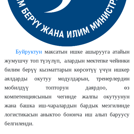
Буйруктун
максатын ишке ашырууга атайын
жумушчу топ түзүлүп, алардын мектепке чейинки
билим берүү кызматтарын көрсөтүү үчүн ишкер
аялдарды окутуу модулдарын, тренерлердин
мобилдүү топторун даярдоо, өз
компетенциясынын чегинде жалпы окутуунун
жана башка иш-чаралардын бардык мезгилинде
логистикасын аныктоо боюнча иш алып баруусу
белгиленди.