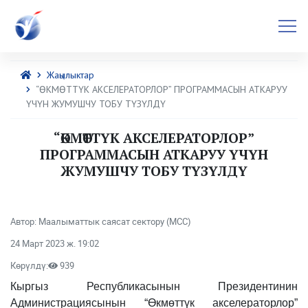
Жаңылыктар
“ӨКМӨТТҮК АКСЕЛЕРАТОРЛОР” ПРОГРАММАСЫН АТКАРУУ
ҮЧҮН ЖУМУШЧУ ТОБУ ТҮЗҮЛДҮ
“ӨКМӨТТҮК АКСЕЛЕРАТОРЛОР”
ПРОГРАММАСЫН АТКАРУУ ҮЧҮН
ЖУМУШЧУ ТОБУ ТҮЗҮЛДҮ
Автор: Маалыматтык саясат сектору (МСС)
24 Март 2023 ж. 19:02
Көрүлдү:
939
Кыргыз Республикасынын Президентинин
Администрациясынын “Өкмөттүк акселераторлор”