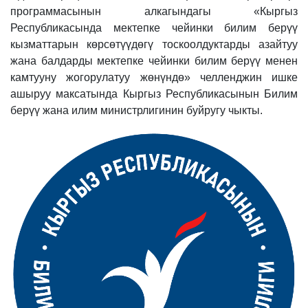
программасынын алкагындагы «Кыргыз
Республикасында мектепке чейинки билим берүү
кызматтарын көрсөтүүдөгү тоскоолдуктарды азайтуу
жана балдарды мектепке чейинки билим берүү менен
камтууну жогорулатуу жөнүндө» челленджин ишке
ашыруу максатында Кыргыз Республикасынын Билим
берүү жана илим министрлигинин буйругу чыкты.