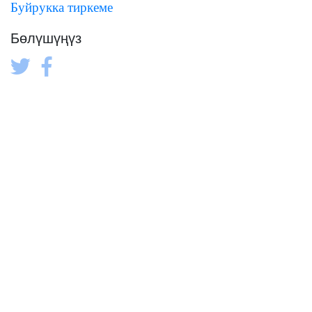
Буйрукка тиркеме
Бөлүшүңүз