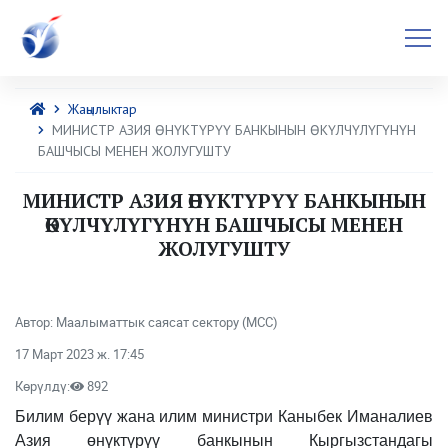
Жаңылыктар
МИНИСТР АЗИЯ ӨНҮКТҮРҮҮ БАНКЫНЫН ӨКҮЛЧҮЛҮГҮНҮН
БАШЧЫСЫ МЕНЕН ЖОЛУГУШТУ
МИНИСТР АЗИЯ ӨНҮКТҮРҮҮ БАНКЫНЫН
ӨКҮЛЧҮЛҮГҮНҮН БАШЧЫСЫ МЕНЕН
ЖОЛУГУШТУ
Автор: Маалыматтык саясат сектору (МСС)
17 Март 2023 ж. 17:45
Көрүлдү:
892
Билим берүү жана илим министри Каныбек Иманалиев
Азия өнүктүрүү банкынын Кыргызстандагы