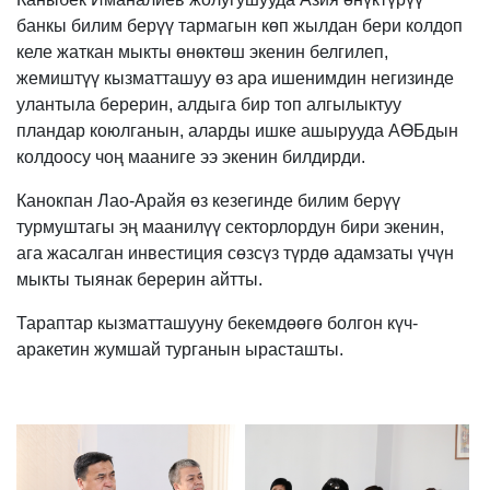
банкы билим берүү тармагын көп жылдан бери колдоп
келе жаткан мыкты өнөктөш экенин белгилеп,
жемиштүү кызматташуу өз ара ишенимдин негизинде
улантыла берерин, алдыга бир топ алгылыктуу
пландар коюлганын, аларды ишке ашырууда АӨБдын
колдоосу чоң мааниге ээ экенин билдирди.
Канокпан Лао-Арайя өз кезегинде билим берүү
турмуштагы эң маанилүү секторлордун бири экенин,
ага жасалган инвестиция сөзсүз түрдө адамзаты үчүн
мыкты тыянак берерин айтты.
Тараптар кызматташууну бекемдөөгө болгон күч-
аракетин жумшай турганын ырасташты.