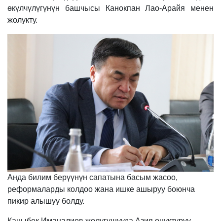
өкүлчүлүгүнүн башчысы Канокпан Лао-Арайя менен
жолукту.
Анда билим берүүнүн сапатына басым жасоо,
реформаларды колдоо жана ишке ашыруу боюнча
пикир алышуу болду.
Каныбек Иманалиев жолугушууда Азия өнүктүрүү