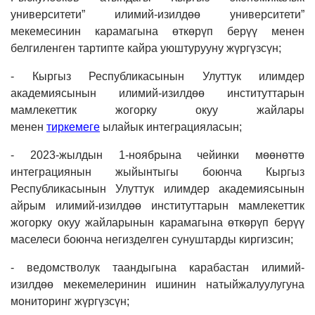
университети” илимий-изилдөө университети”
мекемесинин карамагына өткөрүп берүү менен
белгиленген тартипте кайра уюштурууну жүргүзсүн;
- Кыргыз Республикасынын Улуттук илимдер
академиясынын илимий-изилдөө институттарын
мамлекеттик жогорку окуу жайлары
менен
тиркемеге
ылайык интеграцияласын;
- 2023-жылдын 1-ноябрына чейинки мөөнөттө
интеграциянын жыйынтыгы боюнча Кыргыз
Республикасынын Улуттук илимдер академиясынын
айрым илимий-изилдөө институттарын мамлекеттик
жогорку окуу жайларынын карамагына өткөрүп берүү
маселеси боюнча негизделген сунуштарды киргизсин;
- ведомстволук таандыгына карабастан илимий-
изилдөө мекемелеринин ишинин натыйжалуулугуна
мониторинг жүргүзсүн;