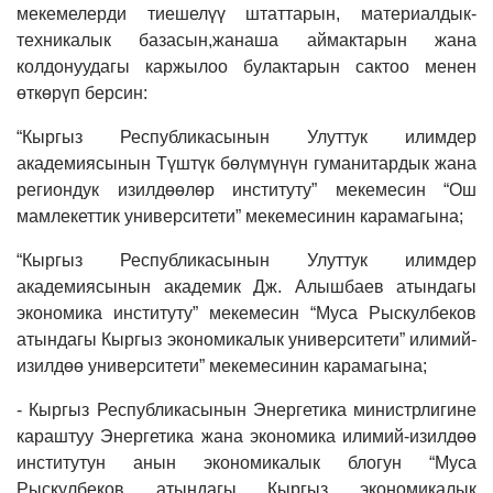
мекемелерди тиешелүү штаттарын, материалдык-
техникалык базасын,жанаша аймактарын жана
колдонуудагы каржылоо булактарын сактоо менен
өткөрүп берсин:
“Кыргыз Республикасынын Улуттук илимдер
академиясынын Түштүк бөлүмүнүн гуманитардык жана
региондук изилдөөлөр институту” мекемесин “Ош
мамлекеттик университети” мекемесинин карамагына;
“Кыргыз Республикасынын Улуттук илимдер
академиясынын академик Дж. Алышбаев атындагы
экономика институту” мекемесин “Муса Рыскулбеков
атындагы Кыргыз экономикалык университети” илимий-
изилдөө университети” мекемесинин карамагына;
- Кыргыз Республикасынын Энергетика министрлигине
караштуу Энергетика жана экономика илимий-изилдөө
институтун анын экономикалык блогун “Муса
Рыскулбеков атындагы Кыргыз экономикалык