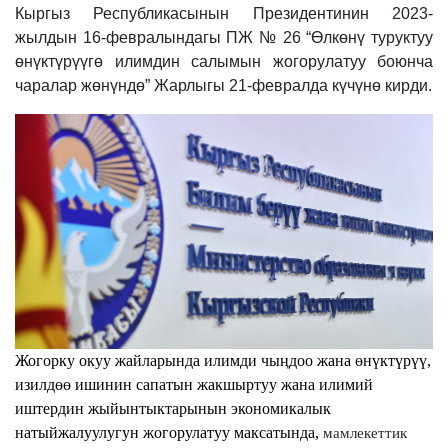
Кыргыз Республикасынын Президентинин 2023-
жылдын 16-февралындагы ПЖ № 26 “Өлкөнү туруктуу
өнүктүрүүгө илимдин салымын жогорулатуу боюнча
чаралар жөнүндө” Жарлыгы 21-февралда күчүнө кирди.
Жогорку окуу жайларында илимди чыңдоо жана өнүктүрүү,
изилдөө ишинин сапатын жакшыртуу жана илимий
иштердин жыйынтыктарынын экономикалык
натыйжалуулугун жогорулатуу максатында,
мамлекеттик