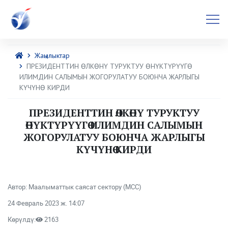
Жаңылыктар
ПРЕЗИДЕНТТИН ӨЛКӨНҮ ТУРУКТУУ ӨНҮКТҮРҮҮГӨ
ИЛИМДИН САЛЫМЫН ЖОГОРУЛАТУУ БОЮНЧА ЖАРЛЫГЫ
КҮЧҮНӨ КИРДИ
ПРЕЗИДЕНТТИН ӨЛКӨНҮ ТУРУКТУУ
ӨНҮКТҮРҮҮГӨ ИЛИМДИН САЛЫМЫН
ЖОГОРУЛАТУУ БОЮНЧА ЖАРЛЫГЫ
КҮЧҮНӨ КИРДИ
Автор: Маалыматтык саясат сектору (МСС)
24 Февраль 2023 ж. 14:07
Көрүлдү:
2163