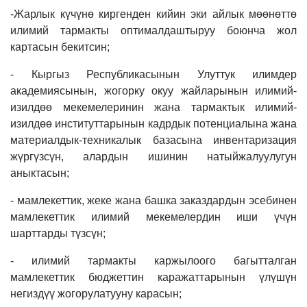
-Жарлык күчүнө киргенден кийин эки айлык мөөнөттө
илимий тармакты оптималдаштыруу боюнча жол
картасын бекитсин;
- Кыргыз Республикасынын Улуттук илимдер
академиясынын, жогорку окуу жайларынын илимий-
изилдөө мекемелеринин жана тармактык илимий-
изилдөө институттарынын кадрдык потенциалына жана
материалдык-техникалык базасына инвентаризация
жүргүзсүн, алардын ишинин натыйжалуулугун
аныктасын;
- мамлекеттик, жеке жана башка заказдардын эсебинен
мамлекеттик илимий мекемелердин иши үчүн
шарттарды түзсүн;
- илимий тармакты каржылоого багытталган
мамлекеттик бюджеттин каражаттарынын үлүшүн
негиздүү жогорулатууну карасын;