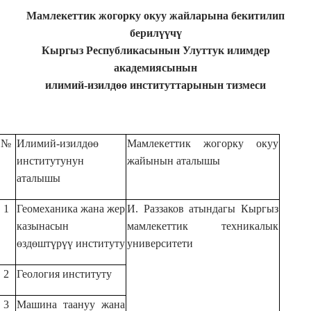
Мамлекеттик жогорку окуу жайларына бекитилип
берилүүчү
Кыргыз Республикасынын Улуттук илимдер
академиясынын
илимий-изилдөө институттарынын тизмеси
№
Илимий-изилдөө
Мамлекеттик жогорку окуу
институтунун
жайынын аталышы
аталышы
1
Геомеханика жана жер
И. Раззаков атындагы Кыргыз
казынасын
мамлекеттик техникалык
өздөштүрүү ин
ституту
университети
2
Геология институту
3
Машина таануу жана