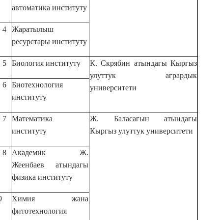
автоматика институту
4
Жаратылыш
ресурстары институту
5
Биология институту
К. Скрябин атындагы Кыргыз
улуттук агрардык
6
Биотехнология
университети
институту
7
Математика
Ж. Баласагын атындагы
институту
Кыргыз улуттук университети
8
Академик Ж.
Жеенбаев атындагы
физика институту
9
Химия жана
фитотехнология