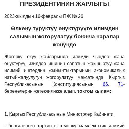
ПРЕЗИДЕНТИНИН ЖАРЛЫГЫ
2023-жылдын 16-февралы ПЖ № 26
Өлкөнү туруктуу өнүктүрүүгө илимдин
салымын жогорулатуу боюнча чаралар
жөнүндө
Жогорку окуу жайларында илимди чыңдоо жана
өнүктүрүү, изилдөө ишинин сапатын жакшыртуу жана
илимий иштердин жыйынтыктарынын экономикалык
натыйжалуулугун жогорулатуу максатында, Кыргыз
Республикасынын Конституциясынын
66
,
71
-
беренелерин жетекчиликке алып,
токтом кылам:
1. Кыргыз Республикасынын Министрлер Кабинети:
- белгиленген тартипте төмөнкү мамлекеттик илимий