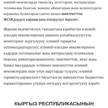
илимий мекемелерди тиешелүү штаттарын, материалдык-
техникалык базасын, жанаша аймактарын жана колдонуудагы
мамлекеттик
каржылоо булактарын сактоо менен
ЖОЖдордун карамагына өткөрүлүп
берилет.
Жарлык
ведомстволук таандыгына карабастан илимий-
изилдөө мекемелеринин ишинин натыйжалуулугуна
мониторинг жүргүзүүнү; илимий тармакты
оптималдаштырууну; илимий-изилдөө мекемелеринин
кадрдык потенциалын жана материалдык-техникалык
базасын инвентаризациялоону; мамлекеттик, жеке жана
башка заказдардын эсебинен мамлекеттик илимий
мекемелердин иши үчүн шарттарды түзүүнү; илимий
тармакты каржылоого багытталган мамлекеттик бюджеттин
каражаттарынын үлүшүн негиздүү жогорулатууну карайт.
КЫРГЫЗ РЕСПУБЛИКАСЫНЫН