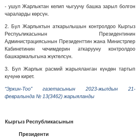
- ушул Жарлыктан келип чыгуучу башка зарыл болгон
чараларды көрсүн.
2. Бул Жарлыктын аткарылышын контролдоо Кыргыз
Респуьликасынын Президентинин
Администрациясынын Президенттин жана Министрлер
Кабинетинин чечимдерин аткарууну контролдоо
башкармалыгына жүктөлсүн.
3. Бул Жарлык расмий жарыяланган күндөн тартып
күчүнө кирет.
“Эркин-Тоо” газетасынын 2023-жылдын 21-
февралында № 13(3462) жарыяланды
Кыргыз Республикасынын
Президенти