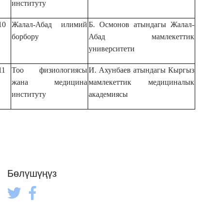
институту
10
Жалал-Абад илимий
Б. Осмонов атындагы Жалал-
борбору
Абад мамлекеттик
университети
11
Тоо физиологиясы
И. Ахунбаев атындагы Кыргыз
жана медицина
мамлекеттик медициналык
институту
академиясы
Бөлүшүңүз