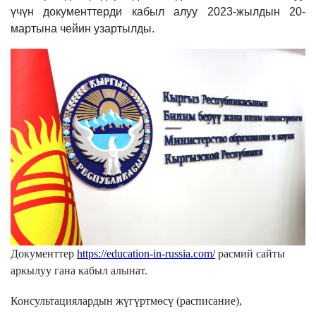
үчүн документтерди кабыл алуу 2023-жылдын 20-
мартына чейин узартылды.
Документтер
https://education-in-russia.com
/
расмий
сайты
аркылуу
гана
кабыл алынат.
Консультациялардын
жүгүртмөсү (
р
асписание
)
,