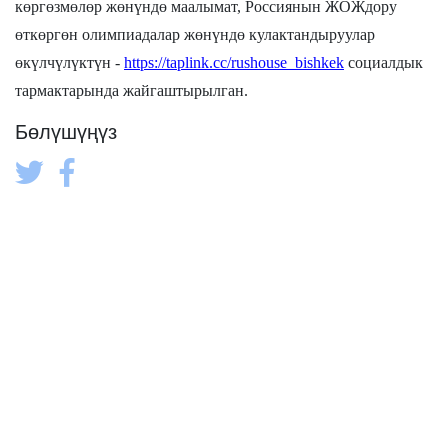
көргөзмөлөр жөнүндө маалымат, Россиянын ЖОЖдору
өткөргөн олимпиадалар жөнүндө кулактандыруулар
өкүлчүлүктүн -
https://taplink.cc/rushouse_bishkek
социалдык
тармактарында жайгаштырылган.
Бөлүшүңүз