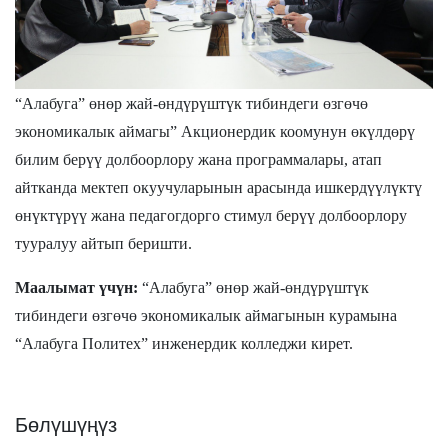
“Алабуга” өнөр жай-өндүрүштүк тибиндеги өзгөчө
экономикалык аймагы” Акционердик коомунун өкүлдөрү
билим берүү долбоорлору жана программалары, атап
айтканда мектеп окуучуларынын арасында ишкердүүлүктү
өнүктүрүү жана педагогдорго стимул берүү долбоорлору
тууралуу айтып беришти.
Маалымат үчүн:
“Алабуга” өнөр жай-өндүрүштүк
тибиндеги өзгөчө экономикалык аймагынын курамына
“Алабуга Политех” инженердик колледжи кирет.
Бөлүшүңүз