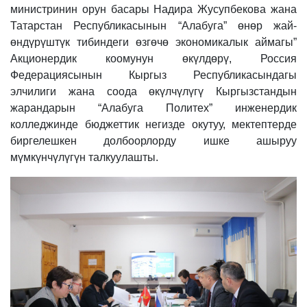
министринин орун басары Надира Жусупбекова жана
Татарстан Республикасынын “Алабуга” өнөр жай-
өндүрүштүк тибиндеги өзгөчө экономикалык аймагы”
Акционердик коомунун өкүлдөрү, Россия
Федерациясынын Кыргыз Республикасындагы
элчилиги жана соода өкүлчүлүгү Кыргызстандын
жарандарын “Алабуга Политех” инженердик
колледжинде бюджеттик негизде окутуу, мектептерде
биргелешкен долбоорлорду ишке ашыруу
мүмкүнчүлүгүн талкуулашты.