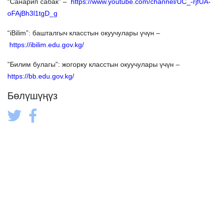
“
Санарип cабак
” –
https://www.youtube.com/channel/UC_-rjfUA-
oFAjBh3l1tgD_g
“iBilim”: башталгыч класстын окуучулары үчүн –
https://ibilim.edu.gov.kg/
”Билим булагы”: жогорку класстын окуучулары үчүн –
https
://
bb
.
edu
.
gov
.
kg
/
Бөлүшүңүз