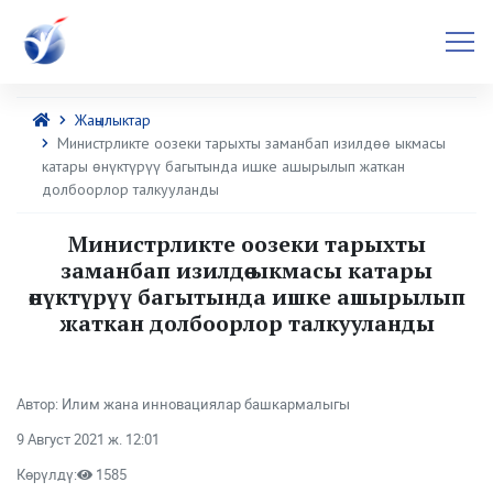
Жаңылыктар
Министрликте оозеки тарыхты заманбап изилдөө ыкмасы
катары өнүктүрүү багытында ишке ашырылып жаткан
долбоорлор талкууланды
Министрликте оозеки тарыхты
заманбап изилдөө ыкмасы катары
өнүктүрүү багытында ишке ашырылып
жаткан долбоорлор талкууланды
Автор: Илим жана инновациялар башкармалыгы
9 Август 2021 ж. 12:01
Көрүлдү:
1585