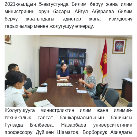
2021-жылдын 5-августунда Билим берүү жана илим
министринин орун басары Айгүл Абдраева билим
берүү жаатындагы адистер жана изилдөөчү
тарыхчылар менен жолугушуу өткөрдү.
Жолугушууга министрликтин илим жана илимий-
техникалык саясат башкармалыгынын башчысы
Гүлзада Билбаева, Назарбаев университетинин
профессору Дүйшөн Шаматов, Борбордук Азиядагы