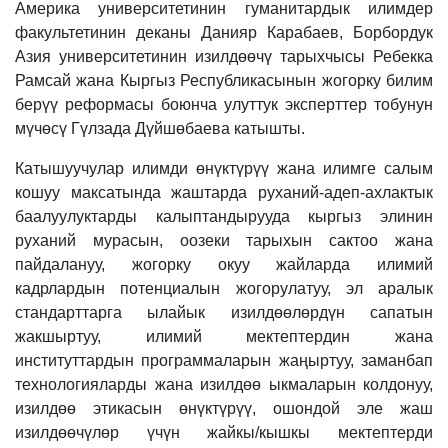
Америка университетинин гуманитардык илимдер
факультетинин деканы Данияр Карабаев, Борбордук
Азия университетинин изилдөөчү тарыхчысы Ребекка
Рамсай жана Кыргыз Республикасынын жогорку билим
берүү реформасы боюнча улуттук эксперттер тобунун
мүчөсү Гүлзада Дүйшөбаева катышты.
Катышуучулар илимди өнүктүрүү жана илимге салым
кошуу максатында жаштарда руханий-адеп-ахлактык
баалуулуктарды калыптандырууда кыргыз элинин
руханий мурасын, оозеки тарыхын сактоо жана
пайдалануу, жогорку окуу жайларда илимий
кадрлардын потенциалын жогорулатуу, эл аралык
стандарттарга ылайык изилдөөлөрдүн сапатын
жакшыртуу, илимий мектептердин жана
институттардын программаларын жаңыртуу, заманбап
технологияларды жана изилдөө ыкмаларын колдонуу,
изилдөө этикасын өнүктүрүү, ошондой эле жаш
изилдөөчүлөр үчүн жайкы/кышкы мектептерди