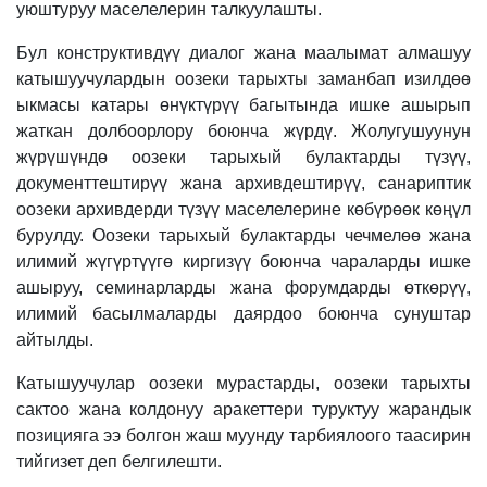
уюштуруу маселелерин талкуулашты.
Бул конструктивдүү диалог жана маалымат алмашуу
катышуучулардын оозеки тарыхты заманбап изилдөө
ыкмасы катары өнүктүрүү багытында ишке ашырып
жаткан долбоорлору боюнча жүрдү. Жолугушуунун
жүрүшүндө оозеки тарыхый булактарды түзүү,
документтештирүү жана архивдештирүү, санариптик
оозеки архивдерди түзүү маселелерине көбүрөөк көңүл
бурулду. Оозеки тарыхый булактарды чечмелөө жана
илимий жүгүртүүгө киргизүү боюнча чараларды ишке
ашыруу, семинарларды жана форумдарды өткөрүү,
илимий басылмаларды даярдоо боюнча сунуштар
айтылды.
Катышуучулар оозеки мурастарды, оозеки тарыхты
сактоо жана колдонуу аракеттери туруктуу жарандык
позицияга ээ болгон жаш муунду тарбиялоого таасирин
тийгизет деп белгилешти.