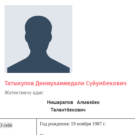
Татыкулов Динмухаммедали Сүйунбекович
Жетектөөчү адис
Нишарапов Алмазбек
Талантбекович
Год рождения: 19 ноября 1987 г.
О себе