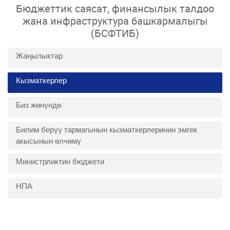
Бюджеттик саясат, финансылык талдоо
жана инфраструктура башкармалыгы
(БСФТИБ)
Жаңылыктар
Кызматкерлер
Биз жөнүндө
Билим берүү тармагынын кызматкерлеринин эмгек
акысынын өлчөмү
Министрликтин бюджети
НПА