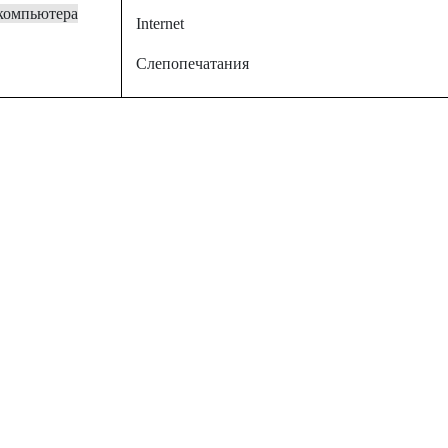
компьютер
a
Internet
Слепопечатания