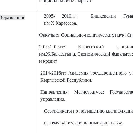
Национальность: кыргыз
2005- 2010гг: Бишкекский Гуман
Образование
им.Х.Карасаева,
Факультет Социально-политических наук; Сп
2010-2013гг: Кыргызский Национ
им.Ж.Баласагына, Экономический факультет
и кредит
2014-2016гг:
Академия государственного у
Кыргызской Республики,
Направления:
Магистратура; Государс
управления
.
Сертификаты по повышению квалификац
на тему: «Государственные финансы»;