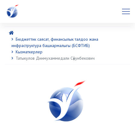
Бюджеттик саясат, финансылык талдоо жана
инфраструктура башкармалыгы (БСФТИБ)
Кызматкерлер
Татыкулов Динмухаммедали Сүйунбекович