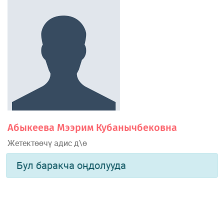
Абыкеева Мээрим Кубанычбековна
Жетектөөчү адис д\ө
Бул баракча оңдолууда