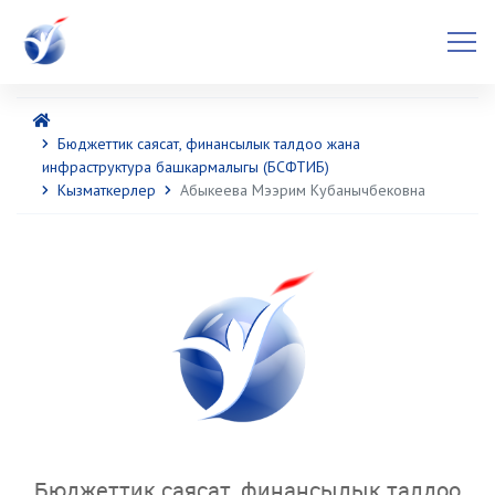
Бюджеттик саясат, финансылык талдоо жана
инфраструктура башкармалыгы (БСФТИБ)
Кызматкерлер
Абыкеева Мээрим Кубанычбековна
Бюджеттик саясат, финансылык талдоо