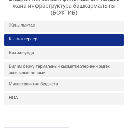
жана инфраструктура башкармалыгы
(БСФТИБ)
Жаңылыктар
Кызматкерлер
Биз жөнүндө
Билим берүү тармагынын кызматкерлеринин эмгек
акысынын өлчөмү
Министрликтин бюджети
НПА