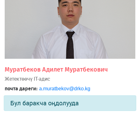
Муратбеков Адилет Муратбекович
Жетектөөчү IT-адис
почта дареги:
a.muratbekov@drko.kg
Бул баракча оңдолууда