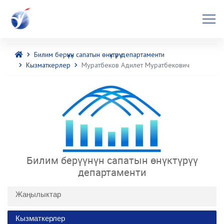
Билим берүүнүн сапатын өнүктүрүү департаменти
Кызматкерлер
Муратбеков Адилет Муратбекович
Билим берүүнүн сапатын өнүктүрүү
департаменти
Жаңылыктар
Кызматкерлер