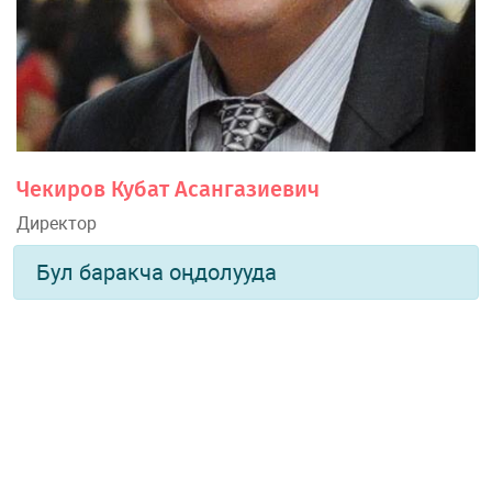
Чекиров Кубат Асангазиевич
Директор
Бул баракча оңдолууда