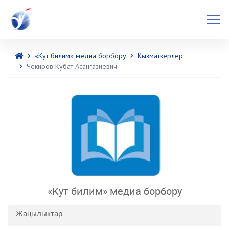
«Кут билим» медиа борбору
Кызматкерлер
Чекиров Кубат Асангазиевич
«Кут билим» медиа борбору
Жаңылыктар