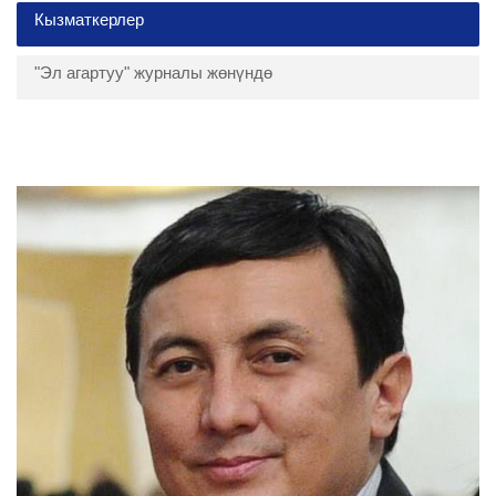
Кызматкерлер
"Эл агартуу" журналы жөнүндө