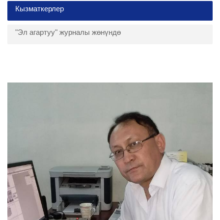
Кызматкерлер
"Эл агартуу" журналы жөнүндө