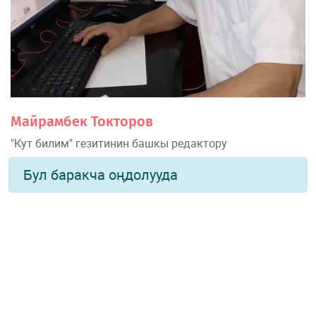
Майрамбек Токторов
"Кут билим" гезитинин башкы редактору
Бул баракча оңдолууда