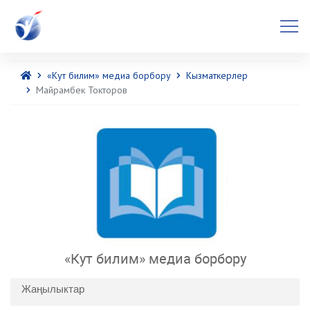
«Кут билим» медиа борбору
Кызматкерлер
Майрамбек Токторов
«Кут билим» медиа борбору
Жаңылыктар