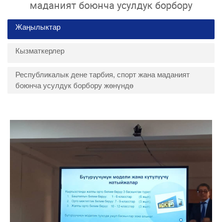
маданият боюнча усулдук борбору
Жаңылыктар
Кызматкерлер
Республикалык дене тарбия, спорт жана маданият
боюнча усулдук борбору жөнүндө