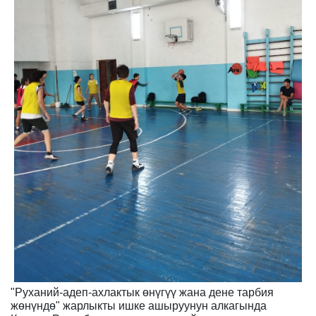
"Руханий-адеп-ахлактык өнүгүү жана дене тарбия
жөнүндө" жарлыкты ишке ашыруунун алкагында