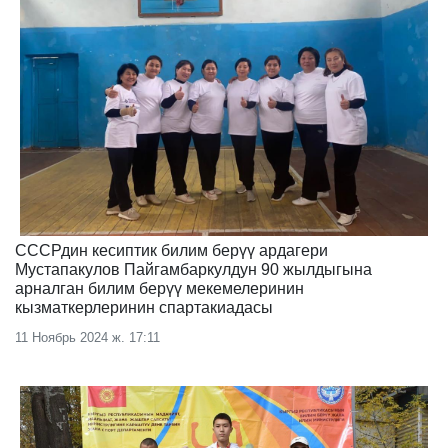
СССРдин кесиптик билим берүү ардагери
Мустапакулов Пайгамбаркулдун 90 жылдыгына
арналган билим берүү мекемелеринин
кызматкерлеринин спартакиадасы
11 Ноябрь 2024 ж. 17:11