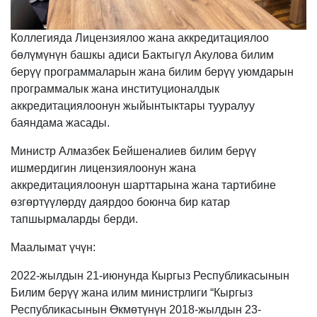
Коллегияда Лицензиялоо жана аккредитациялоо
бөлүмүнүн башкы адиси Бактыгүл Акулова билим
берүү программаларын жана билим берүү уюмдарын
программалык жана институционалдык
аккредитациялоонун жыйынтыктары тууралуу
баяндама жасады.
Министр Алмазбек Бейшеналиев билим берүү
ишмердигин лицензиялоонун жана
аккредитациялоонун шарттарына жана тартибине
өзгөртүүлөрдү даярдоо боюнча бир катар
тапшырмаларды берди.
Маалымат үчүн:
2022-жылдын 21-июнунда Кыргыз Республикасынын
Билим берүү жана илим министрлиги “Кыргыз
Республикасынын Өкмөтүнүн 2018-жылдын 23-