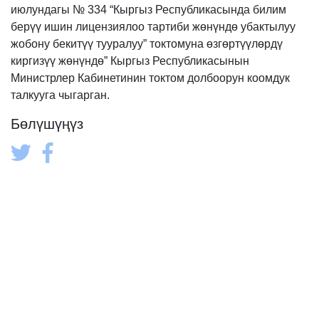
июлундагы № 334 “Кыргыз Республикасында билим
берүү ишин лицензиялоо тартиби жөнүндө убактылуу
жобону бекитүү тууралуу” токтомуна өзгөртүүлөрдү
киргизүү жөнүндө” Кыргыз Республикасынын
Министрлер Кабинетинин токтом долбоорун коомдук
талкууга чыгарган.
Бөлүшүңүз