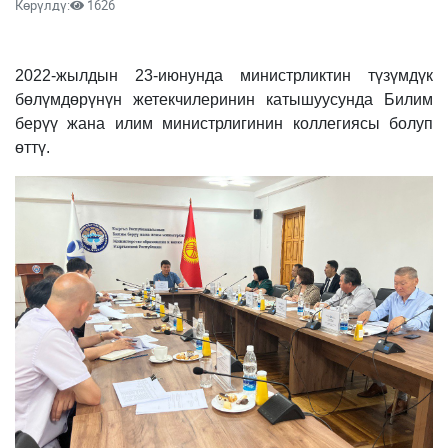
Көрүлдү:
1626
2022-жылдын 23-июнунда министрликтин түзүмдүк
бөлүмдөрүнүн жетекчилеринин катышуусунда Билим
берүү жана илим министрлигинин коллегиясы болуп
өттү.