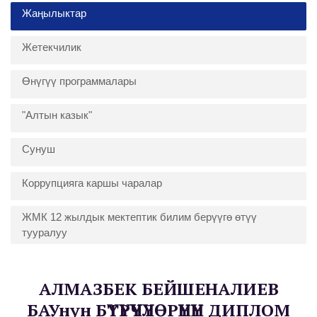
Жаңылыктар
Жетекчилик
Өнүгүү программалары
"Алтын казык"
Сунуш
Коррупцияга каршы чаралар
ЖМК 12 жылдык мектептик билим берүүгө өтүү
тууралуу
АЛМАЗБЕК БЕЙШЕНАЛИЕВ
БАУнун БҮТҮРҮҮЧҮЛӨРҮНҮН ДИПЛОМ