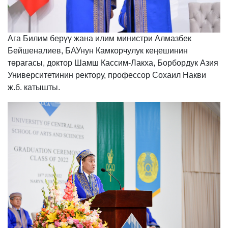
Ага Билим берүү жана илим министри Алмазбек
Бейшеналиев, БАУнун Камкорчулук кеңешинин
төрагасы, доктор Шамш Кассим-Лакха, Борбордук Азия
Университетинин ректору, профессор Сохаил Накви
ж.б. катышты.