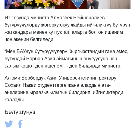
Өз сөзүндө министр Алмазбек Бейшеналиев
бүтүрүүчүлөрдү жогорку окуу жайды ийгиликтүү бүтүрүп
жаткандары менен куттуктап, аларга болгон ишеним
чоң экенин белгиледи.
“Мен БАУнун бүтүрүүчүлөрү Кыргызстандын гана эмес,
бүтүндөй Борбор Азия аймагынын өнүгүүсүнө чоң
салым кошот деп ишенем”, - деп билдирди министр.
Ал эми Борбордук Азия Университетинин ректору
Сохаил Накви студенттерге жана алардын ата-
энелерине ыраазычылыгын билдирип, ийгиликтерди
каалады.
Бөлүшүңүз