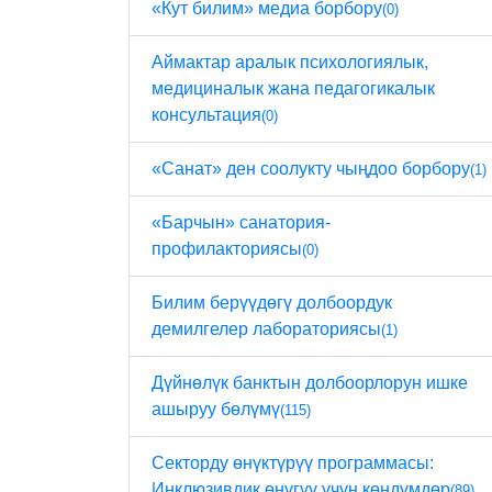
«Кут билим» медиа борбору
(0)
Аймактар ​​аралык психологиялык,
медициналык жана педагогикалык
консультация
(0)
«Санат» ден соолукту чыңдоо борбору
(1)
«Барчын» санатория-
профилакториясы
(0)
Билим берүүдөгү долбоордук
демилгелер лабораториясы
(1)
Дүйнөлүк банктын долбоорлорун ишке
ашыруу бөлүмү
(115)
Секторду өнүктүрүү программасы:
Инклюзивдик өнүгүү үчүн көндүмдөр
(89)