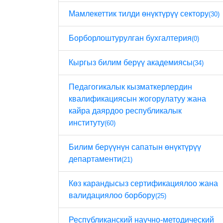
Мамлекеттик тилди өнүктүрүү сектору
(30)
Борборлоштурулган бухгалтерия
(0)
Кыргыз билим берүү академиясы
(34)
Педагогикалык кызматкерлердин
квалификациясын жогорулатуу жана
кайра даярдоо республикалык
институту
(60)
Билим берүүнүн сапатын өнүктүрүү
департаменти
(21)
Көз карандысыз сертификациялоо жана
валидациялоо борбору
(25)
Республиканский научно-методический