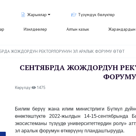
Жарыялар
Түзүмдүк бөлүктөр
лар
Изилдөөлөр
Алтын казык
Жарандардын 
БРДА ЖОЖДОРДУН РЕКТОРЛОРУНУН ЭЛ АРАЛЫК ФОРУМУ ӨТӨТ
СЕНТЯБРДА ЖОЖДОРДУН РЕК
ФОРУМУ Ө
Көрүлдү:
1475
Билим берүү жана илим министрлиги Бүткүл дүйн
өнөктөштүктө 2022-жылдын 14-15-сентябрында 
экосистеманы түзүүдө университеттердин ролу» ат
эл аралык форумун өткөрүүнү пландаштырууда.