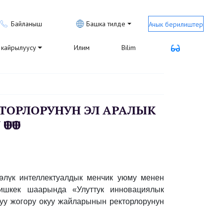
Байланыш
Башка тилде
Ачык берилиштер
кайрылуусу
Илим
Bilim
ТОРЛОРУНУН ЭЛ АРАЛЫК
ТӨТ
өлүк интеллектуалдык менчик уюму менен
Бишкек шаарында «Улуттук инновациялык
туу жогору окуу жайларынын ректорлорунун