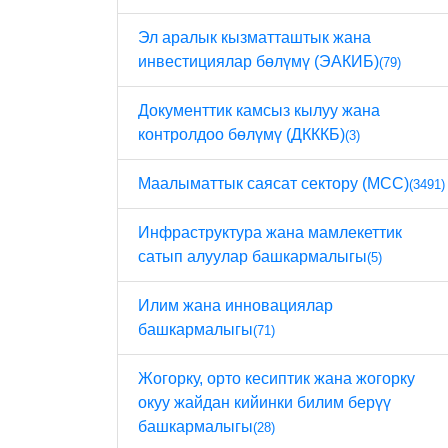
Эл аралык кызматташтык жана
инвестициялар бөлүмү (ЭАКИБ)
(79)
Документтик камсыз кылуу жана
контролдоо бөлүмү (ДКККБ)
(3)
Маалыматтык саясат сектору (МСС)
(3491)
Инфраструктура жана мамлекеттик
сатып алуулар башкармалыгы
(5)
Илим жана инновациялар
башкармалыгы
(71)
Жогорку, орто кесиптик жана жогорку
окуу жайдан кийинки билим берүү
башкармалыгы
(28)