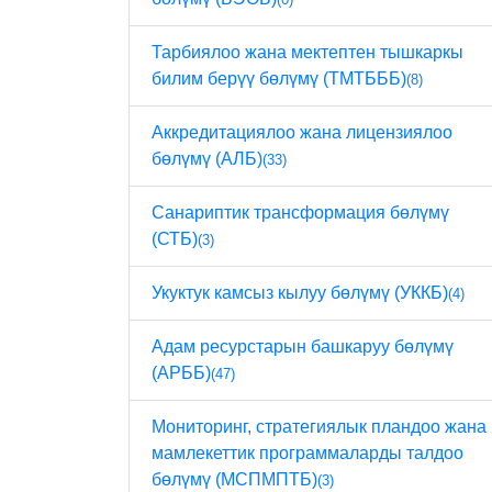
Тарбиялоо жана мектептен тышкаркы
билим берүү бөлүмү (ТМТБББ)
(8)
Аккредитациялоо жана лицензиялоо
бөлүмү (АЛБ)
(33)
Санариптик трансформация бөлүмү
(СТБ)
(3)
Укуктук камсыз кылуу бөлүмү (УККБ)
(4)
Адам ресурстарын башкаруу бөлүмү
(АРББ)
(47)
Мониторинг, стратегиялык пландоо жана
мамлекеттик программаларды талдоо
бөлүмү (МСПМПТБ)
(3)