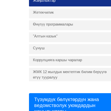
Жаңылыктар
Жетекчилик
Өнүгүү программалары
"Алтын казык"
Сунуш
Коррупцияга каршы чаралар
ЖМК 12 жылдык мектептик билим берүүгө
өтүү тууралуу
Түзүмдүк бөлүктөрдүн жана
ведомстволук уюмдардын