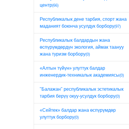
центр
(66)
Республикалык дене тарбия, спорт жана
маданият боюнча усулдук борбору
(97)
Республикалык балдардын жана
өспүрүмдөрдүн экология, аймак таануу
жана туризм борбору
(0)
«Алтын түйүн» улуттук балдар
инженердик-техникалык академиясы
(0)
"Балажан" республикалык эстетикалык
тарбия берүү окуу-усулдук борбору
(0)
«Сейтек» балдар жана өспүрүмдөр
улуттук борбору
(0)