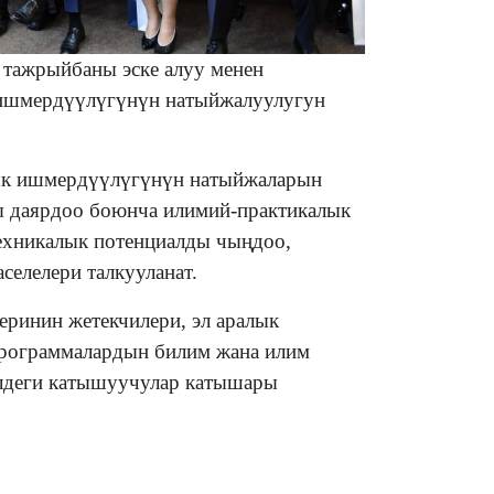
 тажрыйбаны эске алуу менен
 ишмердүүлүгүнүн натыйжалуулугун
ык ишмердүүлүгүнүн натыйжаларын
ы даярдоо боюнча илимий-практикалык
ехникалык потенциалды чыңдоо,
селелери талкууланат.
ринин жетекчилери, эл аралык
программалардын билим жана илим
элдеги катышуучулар катышары