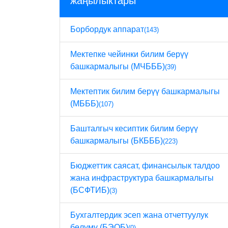
жаңылыктары
Борбордук аппарат
(143)
Мектепке чейинки билим берүү
башкармалыгы (МЧБББ)
(39)
Мектептик билим берүү башкармалыгы
(МБББ)
(107)
Башталгыч кесиптик билим берүү
башкармалыгы (БКБББ)
(223)
Бюджеттик саясат, финансылык талдоо
жана инфраструктура башкармалыгы
(БСФТИБ)
(3)
Бухгалтердик эсеп жана отчеттуулук
бөлүмү (БЭОБ)
(0)