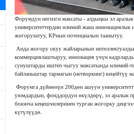
Форумдун негизги максаты - алдыңкы эл аралык
университеттердин илимий жана инновациялык
жогорулатуу, КРнын потенциалын таанытуу.
Анда жогору окуу жайларынын интеллектуалд
коммерциялаштыруу, инновация үчүн кадрлард
сунуштарды иштеп чыгуу максатында илимий-т
байланыштар тармагын (нетворкинг) кеңейтүү ма
Форумга дүйнөнүн 200дөн ашуун университетте
уюмдардын, фонддордун өкүлдөрү, эл аралык 
боюнча кеңешчилеринен турган жогорку деңгэ
күтүлүүдө.