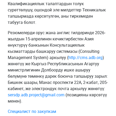
Квалификациялык талаптардын толук
сүрөттөлүшү, ошондой эле милдеттер Техникалык
тапшырмада көрсөтүлгөн, аны тиркемеден
табууга болот.
Резюмелерди орус жана англис тилдеринде 2026-
жылдын 15-апрелинен кечиктирбестен Азия
өнүктүрүү банкынын Консультациялык
кызматтарды башкаруу системасы (Consulting
Management System) аркылуу (
http://cms.adb.org
)
жөнөтүү же Кыргыз Республикасынын Агартуу
министрлигинин Долбоорду ишке ашыруу
бөлүмүнө төмөнкү дарек боюнча тапшыруу зарыл:
Бишкек шаары, Манас проспекти 22А, 2-кабат, 205-
кабинет, же электрондук почта аркылуу жөнөтүү:
sersdp.adb.project@gmail.com
(позицияны көрсөтүү
менен).
Специалист по закупкам