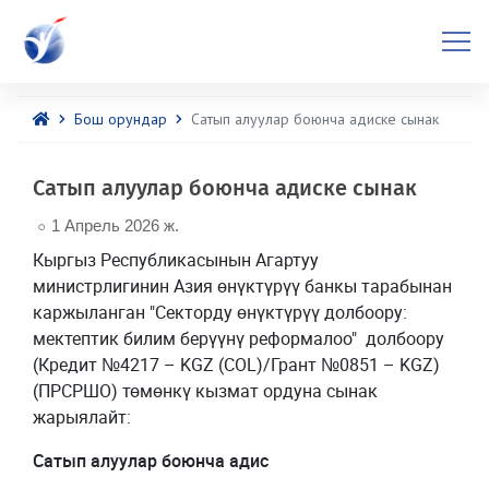
Бош орундар
Сатып алуулар боюнча адиске сынак
Сатып алуулар боюнча адиске сынак
1 Апрель 2026 ж.
Кыргыз Республикасынын Агартуу
министрлигинин Азия өнүктүрүү банкы тарабынан
каржыланган "Секторду өнүктүрүү долбоору:
мектептик билим берүүнү реформалоо" долбоору
(Кредит №4217 – KGZ (COL)/Грант №0851 – KGZ)
(ПРСРШО) төмөнкү кызмат ордуна сынак
жарыялайт:
Сатып алуулар боюнча адис