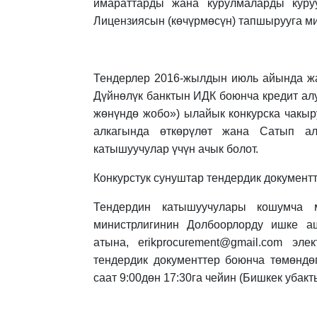
имараттарды жана курулмаларды куруу
Лицензиясын (көчүрмөсүн) тапшырууга ми
Тендерлер 2016-жылдын июль айында ж
Дүйнөлүк банктын ИДК боюнча кредит ал
жөнүндө жобо») ылайык конкурска чакыр
алкагында өткөрүлөт жана Сатып ал
катышуучулар үчүн ачык болот.
Конкурстук сунуштар тендердик документ
Тендердин катышуучулары кошумча 
министрлигинин Долбоорлорду ишке а
атына, erikprocurement@gmail.com эл
тендердик документтер боюнча төмөндө
саат 9:00дөн 17:30га чейин (Бишкек убак