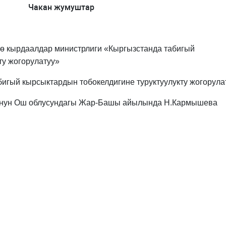
Чакан жумуштар
ө кырдаалдар министрлиги «Кыргызстанда табигый
ту жогорулатуу»
игый кырсыктардын тобокелдигине туруктуулукту жогорулат
нун Ош облусундагы Жар-Башы айылында Н.Кармышева