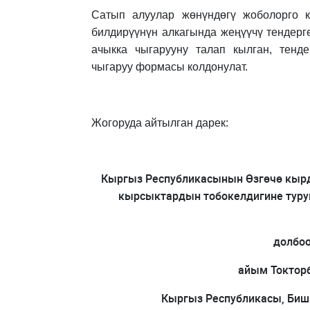
Сатып алуулар жөнүндөгү жоболорго к
билдирүүнүн алкагында жеңүүчү тендер
ачыкка чыгарууну талап кылган, тенд
чыгаруу формасы колдонулат.
Жогоруда айтылган дарек:
Кыргыз Республикасынын Өзгөчө кыр
кырсыктардын тобокелдигине турук
долбо
айым Токтор
Кыргыз Республикасы, Бишке