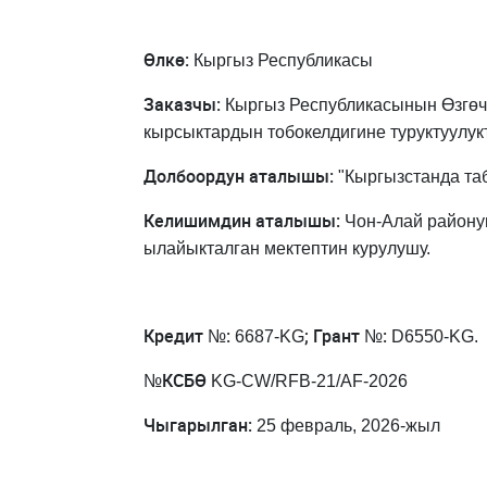
Өлкө:
Кыргыз Республикасы
Заказчы:
Кыргыз Республикасынын Өзгөч
кырсыктардын тобокелдигине туруктуулук
Долбоордун
аталышы:
"Кыргызстанда таб
Келишимдин
аталышы:
Чон-Алай району
ылайыкталган мектептин курулушу.
Кредит №:
; Грант №:
6687-KG
D6550-KG.
№КСБӨ
KG-CW/RFB-21/AF-2026
Чыгарылган:
25 февраль, 2026-жыл