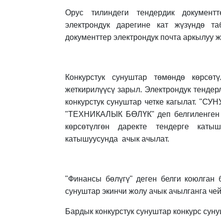
Орус тилиндеги тендердик документте
электрондук дарегине кат жүзүндө т
документтер электрондук почта аркылуу ж
Конкурстук сунуштар төмөндө көрсөт
жеткирилүүсү зарыл. Электрондук тендер
конкурстук сунуштар четке кагылат. "
"ТЕХНИКАЛЫК БӨЛҮК" деп белгиленген и
көрсөтүлгөн даректе тендерге каты
катышуусунда ачык ачылат.
"Финансы бөлүгү" деген белги коюлган 
сунуштар экинчи жолу ачык ачылганга че
Бардык конкурстук сунуштар конкурс сун