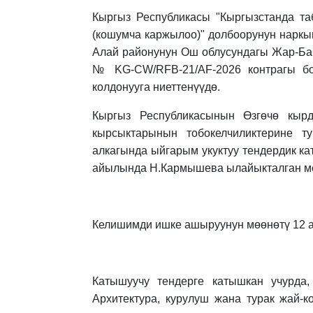
Кыргыз Республикасы "Кыргызстанда таб
(кошумча каржылоо)" долбоорунун наркы
Алай районунун Ош облусундагы Жар-Б
№ KG-CW/RFB-21/AF-2026 контрагы бою
колдонууга ниеттенүүдө.
Кыргыз Республикасынын Өзгөчө кыр
кырсыктарынын тобокелчиликтерине ту
алкагында ыйгарым укуктуу тендердик 
айылында Н.Кармышева ылайыкталган ме
Келишимди ишке ашыруунун мөөнөтү 12 а
Катышуучу тендерге катышкан учурда,
Архитектура, курулуш жана турак жай-к