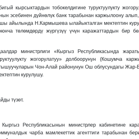
игый кырсыктардын тобокелдигине туруктуулукту жогору
нын эсебинен дүйнөлүк банк тарабынан каржылоону алып,
ашы айылында Н.Кармышева ылайыкталган мектептин кур
нча төлөмдөрдү жүргүзүү үчүн каражаттардын бир бө
даалдар министрлиги «Кыргыз Республикасында жара
руктуулукту жогорулатуу» долбоорунун (Кошумча карж
катышуучуларын Чон-Алай районунун Ош облусундагы Жар
ктептин курулушу.
йды түзөт.
 Кыргыз Республикасынын министрлер кабинетине кар
оммуналдык чарба мамлекеттик агенттиги тарабынан бер