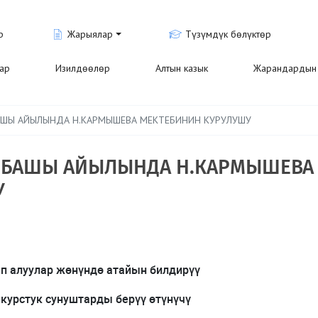
р
Жарыялар
Түзүмдүк бөлүктөр
лар
Изилдөөлөр
Алтын казык
Жарандардын 
АШЫ АЙЫЛЫНДА Н.КАРМЫШЕВА МЕКТЕБИНИН КУРУЛУШУ
-БАШЫ АЙЫЛЫНДА Н.КАРМЫШЕВА
У
п алуулар жөнүндө атайын билдирүү
курстук сунуштарды берүү өтүнүчү