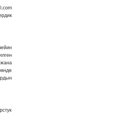
l.com
ердик
чейин
илген
 жана
мөндө
ардын
рстук