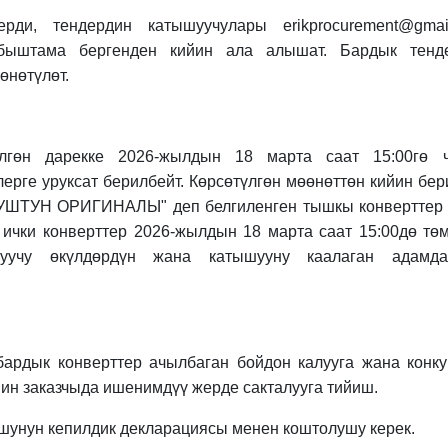
рди, тендердин катышуучулары erikprocurement@gmai
абыштама бергенден кийин ала алышат. Бардык тенд
өнөтүлөт.
үлгөн дарекке
2026-жылдын 18 марта
саат 15:00гө 
лерге уруксат берилбейт. Көрсөтүлгөн мөөнөттөн кийин бер
СУНУШТУН ОРИГИНАЛЫ" деп белгиленген тышкы конверттер
чки конверттер 2026-жылдын 18 марта саат 15:00дө тө
шуучу өкүлдөрдүн жана катышууну каалаган адамд
бардык конверттер ачылбаган бойдон калууга жана конку
йин заказчыда ишенимдүү жерде сакталууга тийиш.
ушунун кепилдик декларациясы менен коштолушу керек.