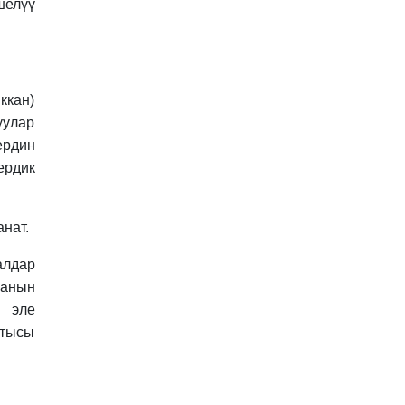
шелүү
ккан)
уулар
ердин
ердик
нат.
лдар
ванын
й эле
ктысы