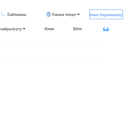
Байланыш
Башка тилде
Ачык берилиштер
кайрылуусу
Илим
Bilim