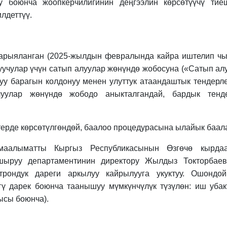
 боюнча жоопкерчилигинин деңгээлин көрсөтүүчү тие
лдеттүү.
арыяланган (2025-жылдын февралында кайра иштелип чы
уучулар үчүн сатып алуулар жөнүндө жобосуна («Сатып ал
уу барагын колдонуу менен улуттук атаандаштык тендерл
уулар жөнүндө жободо аныкталгандай, бардык тенд
терде көрсөтүлгөндөй, баалоо процедурасына ылайык баала
маалыматты Кыргыз Республикасынын Өзгөчө кырдаа
шыруу департаментинин директору Жылдыз Токторбае
ектрондук дареги аркылуу кайрылууга укуктуу. Ошондо
гү дарек боюнча таанышуу мүмкүнчүлүк түзүлөн: иш уба
тысы боюнча).