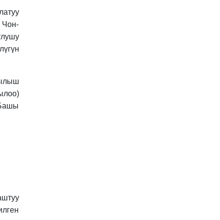
латуу
 Чон-
улушу
лүгүн
тылыш
ылоо)
-Башы
аштуу
илген