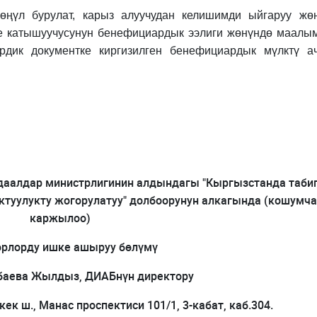
өңүл бурулат, карыз алуучудан келишимди ыйгаруу жө
ге катышуучусунун бенефициардык ээлиги жөнүндө маалы
ердик документке киргизилген бенефициардык мүлктү а
даалдар министрлигинин алдындагы "Кыргызстанда таби
туулукту жогорулатуу" долбоорунун алкагында (кошумча
каржылоо)
орлорду ишке ашыруу бөлүмү
баева Жылдыз, ДИАБнүн директору
к ш., Манас проспектиси 101/1, 3-кабат, каб.304.