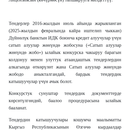
Тендерлер 2016-жылдын июль айында жарыяланган
(2025-жылдын февралында кайра иштелип чыккан)
Дүйнөлүк банктын ИДК боюнча кредит алуучулар үчүн
сатып алуулар жөнүндө жобосуна («Сатып алуулар
жөнүндө жобо») ылайык конкурска чакыруу барагын
колдонуу менен улуттук атаандаштык тендерлердин
алкагында өткөрүлөт жана Сатып алуулар жөнүндө
жободо аныкталгандай, бардык тендердик
катышуучулар үчүн ачык болот.
Конкурстук сунуштар тендердик документтерде
көрсөтүлгөндөй, баалоо процедурасына ылайык
бааланат.
Тендердин катышуучулары кошумча маалыматты
Кыргыз Республикасынын Өзгөчө кырдаалдар