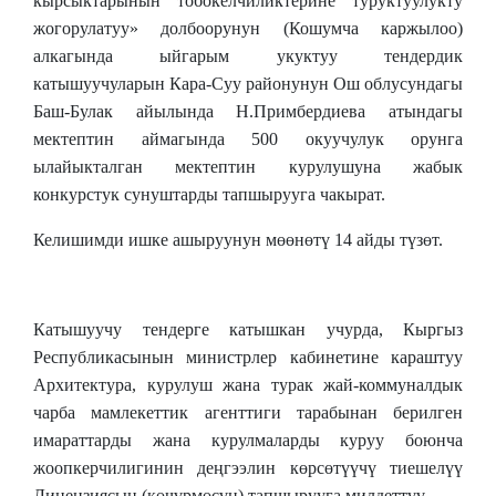
кырсыктарынын тобокелчиликтерине туруктуулукту
жогорулатуу» долбоорунун (Кошумча каржылоо)
алкагында ыйгарым укуктуу тендердик
катышуучуларын Кара-Суу районунун Ош облусундагы
Баш-Булак айылында Н.Примбердиева атындагы
мектептин аймагында 500 окуучулук орунга
ылайыкталган мектептин курулушуна жабык
конкурстук сунуштарды тапшырууга чакырат.
Келишимди ишке ашыруунун мөөнөтү 14 айды түзөт.
Катышуучу тендерге катышкан учурда, Кыргыз
Республикасынын министрлер кабинетине караштуу
Архитектура, курулуш жана турак жай-коммуналдык
чарба мамлекеттик агенттиги тарабынан берилген
имараттарды жана курулмаларды куруу боюнча
жоопкерчилигинин деңгээлин көрсөтүүчү тиешелүү
Лицензиясын (көчүрмөсүн) тапшырууга милдеттүү.