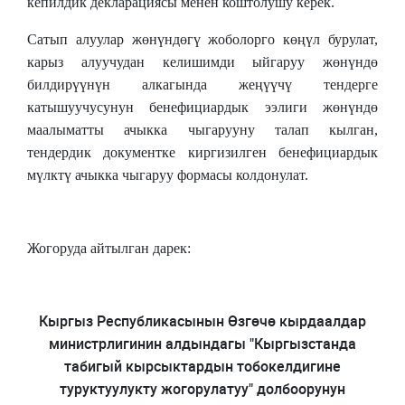
кепилдик декларациясы менен коштолушу керек.
Сатып алуулар жөнүндөгү жоболорго көңүл бурулат,
карыз алуучудан келишимди ыйгаруу жөнүндө
билдирүүнүн алкагында жеңүүчү тендерге
катышуучусунун бенефициардык ээлиги жөнүндө
маалыматты ачыкка чыгарууну талап кылган,
тендердик документке киргизилген бенефициардык
мүлктү ачыкка чыгаруу формасы колдонулат.
Жогоруда айтылган дарек:
Кыргыз Республикасынын Өзгөчө кырдаалдар
министрлигинин алдындагы "Кыргызстанда
табигый кырсыктардын тобокелдигине
туруктуулукту жогорулатуу" долбоорунун