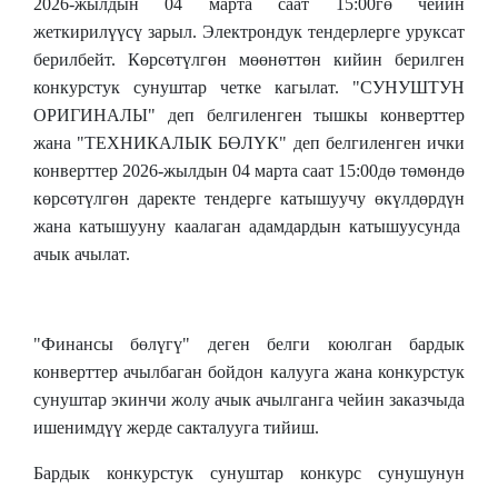
2026-жылдын 04 марта
саат 15:00гө чейин
жеткирилүүсү зарыл. Электрондук тендерлерге уруксат
берилбейт. Көрсөтүлгөн мөөнөттөн кийин берилген
конкурстук сунуштар четке кагылат. "СУНУШТУН
ОРИГИНАЛЫ" деп белгиленген тышкы конверттер
жана "ТЕХНИКАЛЫК БӨЛҮК" деп белгиленген ички
конверттер 2026-жылдын 04 марта саат 15:00дө төмөндө
көрсөтүлгөн даректе тендерге катышуучу өкүлдөрдүн
жана катышууну каалаган адамдардын катышуусунда
ачык ачылат.
"Финансы бөлүгү" деген белги коюлган бардык
конверттер ачылбаган бойдон калууга жана конкурстук
сунуштар экинчи жолу ачык ачылганга чейин заказчыда
ишенимдүү жерде сакталууга тийиш.
Бардык конкурстук сунуштар конкурс сунушунун