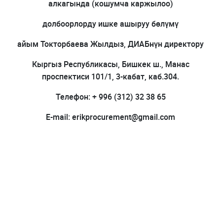
алкагында (кошумча каржылоо)
долбоорлорду ишке ашыруу бөлүмү
айым Токторбаева Жылдыз, ДИАБнүн директору
Кыргыз Республикасы, Бишкек ш., Манас
проспектиси 101/1, 3-кабат, каб.304.
Телефон: + 996 (312) 32 38 65
E-mail: erikprocurement@gmail.com