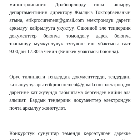
министрлигинин Долбоорлорду ишке ашыруу
департаментинин директору Жылдыз Токторбаеванын
атына, erikprocurement@gmail.com электрондук дареги
аркылуу кайрылууга укуктуу. Ошондой эле тендердик
документтер боюнча төмөндөгү дарек боюнча
таанышуу мүмкүнчүлүк түзүлөн: иш убактысы саат
9:00дөн 17:30га чейин (Бишкек убактысы боюнча).
Орус тилиндеги тендердик документтерди, тендердин
катышуучулары erikprocurement@gmail.com электрондук
дарегине кат жүзүндө табыштама бергенден кийин ала
алышат. Бардык тендердик документтер электрондук
почта аркылуу жөнөтүлөт.
Конкурстук сунуштар төмөндө көрсөтүлгөн дарекке