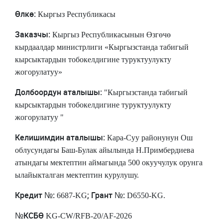
Өлкө:
Кыргыз Республикасы
Заказчы:
Кыргыз Республикасынын Өзгөчө
кырдаалдар министрлиги «Кыргызстанда табигый
кырсыктардын тобокелдигине туруктуулукту
жогорулатуу»
Долбоордун
аталышы:
"Кыргызстанда табигый
кырсыктардын тобокелдигине туруктуулукту
жогорулатуу "
Келишимдин
аталышы:
Кара-Суу районунун Ош
облусундагы Баш-Булак айылында Н.Примбердиева
атындагы мектептин аймагында 500 окуучулук орунга
ылайыкталган мектептин курулушу.
Кредит №:
; Грант №:
6687-KG
D6550-KG.
№КСБӨ
KG-CW/RFB-20/AF-2026