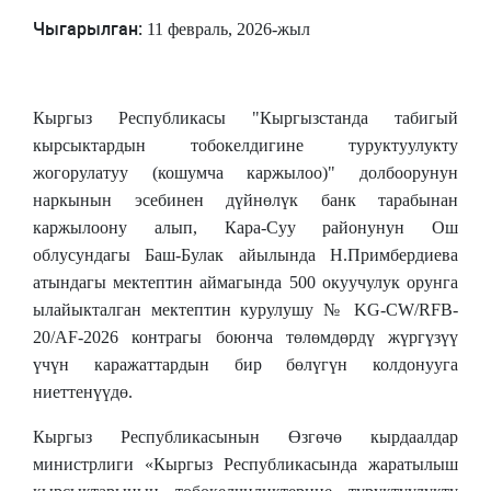
Чыгарылган
:
11 февраль, 2026-жыл
Кыргыз Республикасы "Кыргызстанда табигый
кырсыктардын тобокелдигине туруктуулукту
жогорулатуу (кошумча каржылоо)" долбоорунун
наркынын эсебинен дүйнөлүк банк тарабынан
каржылоону алып, Кара-Суу районунун Ош
облусундагы Баш-Булак айылында Н.Примбердиева
атындагы мектептин аймагында 500 окуучулук орунга
ылайыкталган мектептин курулушу № KG-CW/RFB-
20/AF-2026 контрагы боюнча төлөмдөрдү жүргүзүү
үчүн каражаттардын бир бөлүгүн колдонууга
ниеттенүүдө.
Кыргыз Республикасынын Өзгөчө кырдаалдар
министрлиги «Кыргыз Республикасында жаратылыш