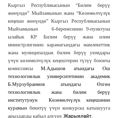
Кыргыз Республикасынын “Билим берүү
жөнүндө” Мыйзамынын жана “Көзөмөлчүлүк
кеңеши жөнүндө” Кыргыз Республикасынын
Мыйзамынын 6-беренесинин 9-пунктуна
ылайык КР Билим берүү жана илим
министрлигинин карамагындагы мамлекеттик
жана муниципалдык билим берүү уюмдары
үчүн көзөмөлчүлүк кеңештерин түзүү боюнча
комиссиясы
М.Адышов атындагы Ош
технологиялык университетинин академик
Б.Мурзубраимов атындагы Өзгөн
технологиялык жана билим берүү
институтунун
Көзөмөлчүлүк кеңешинин
курамын
бекитүү үчүн конкурска катышууга
Жарыялайт.
арыздарды кабыл алууну