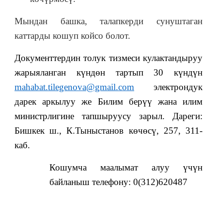
Мындан башка, талапкерди сунуштаган
каттарды кошуп койсо болот.
Документтердин толук тизмеси кулактандыруу
жарыяланган күндөн тартып 30 күндүн
mahabat.tilegenova@gmail.com
электрондук
дарек аркылуу же Билим берүү жана илим
министрлигине тапшыруусу зарыл. Дареги:
Бишкек ш., К.Тыныстанов көчөсү, 257, 311-
каб.
Кошумча маалымат алуу үчүн
байланыш телефону: 0(312)620487