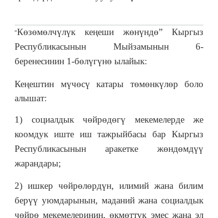
Көзөмөлчүлүк кеңеши жөнүндө” Кыргыз
“
Республикасынын Мыйзамынын 6-
беренесинин 1-бөлүгүнө ылайык:
Кеңештин мүчөсү катары төмөнкүлөр боло
алышат:
1) социалдык чөйрөдөгү мекемелерде же
коомдук иште иш тажрыйбасы бар Кыргыз
Республикасынын аракетке жөндөмдүү
жарандары;
2) ишкер чөйрөлөрдүн, илимий жана билим
берүү уюмдарынын, маданий жана социалдык
чөйрө мекемелеринин, өкмөттүк эмес жана эл