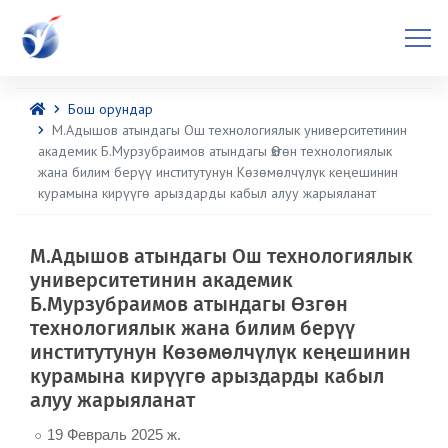
Бош орундар
М.Адышов атындагы Ош технологиялык университетинин
академик Б.Мурзубраимов атындагы Өзгөн технологиялык
жана билим берүү институтунун Көзөмөлчүлүк кеңешинин
курамына кирүүгө арыздарды кабыл алуу жарыяланат
М.Адышов атындагы Ош технологиялык
университетинин академик
Б.Мурзубраимов атындагы Өзгөн
технологиялык жана билим берүү
институтунун Көзөмөлчүлүк кеңешинин
курамына кирүүгө арыздарды кабыл
алуу жарыяланат
19 Февраль 2025 ж.