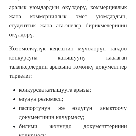
аралык уюмдардын өкүлдөрү, коммерциялык
жана коммерциялык эмес уюмдардын,
студенттик жана ата-энелер бирикмелеринин
өкүлдөрү.
Көзөмөлчүлүк кеңештин мүчөлөрүн тандоо
конкурсуна катышууну каалаган
талапкерлердин арызына төмөнкү документтер
тиркелет:
конкурска катышууга арызы;
өзүнүн резюмеси;
паспортунун же өздүгүн аныктоочу
документинин көчүрмөсү;
билими жөнүндө документтеринин
көчүрмөсү.