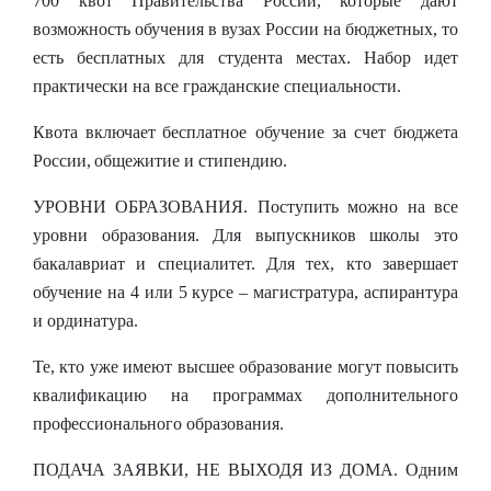
700
квот Правительства России,
которые дают
возможность
обучения в вузах России на
бюджетных, то
есть
бесплатных
для студента
местах
. Набор
идет
практически на все
гражданские
специальности.
Квота
включает
бесплатное обучение
за
счет бюджета
России,
общежитие
и стипендию.
УРОВНИ ОБРАЗОВАНИЯ.
П
о
ступить можно на все
уровни образования.
Для выпускников школы это
бакалавриат и специалитет. Для тех, кто завершает
обучение на 4 или 5 курсе – магистратура, аспирантура
и ординатура.
Те, кто уже имеют
высшее
образование могут
повысить
квалификацию на программах дополнительного
профессионального образования.
ПОДАЧА ЗАЯВКИ
,
НЕ ВЫХОДЯ ИЗ ДОМА.
Одним