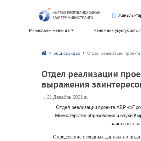
КЫРГЫЗ РЕСПУБЛИКАСЫНЫН
Жаңылыкта
АГАРТУУ МИНИСТРЛИГИ
Министрлик жөнүндө
Ченемдик-укуктук акты
Бош орундар
Отдел реализации проекта 
Отдел реализации прое
выражения заинтересов
31 Декабрь 2021 ж.
Отдел реализации проекта АБР ««Прог
Министерстве образования и науки Кы
заинтересова
Определение исходных данных по инди