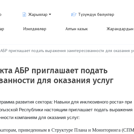
р
Жарыялар
Түзүмдүк бөлүктөр
лар
Изилдөөлөр
Алтын казык
Жарандардын 
АБР приглашает подать выражения заинтересованности для оказания у
кта АБР приглашает подать
анности для оказания услуг
рамма развития сектора: Навыки для инклюзивного роста» при
ргызской Республики настоящим приглашает подать выражения
нности компаниям для оказания услуг:
каторам, приведенным в Структуре Плана и Мониторинга (СПМ