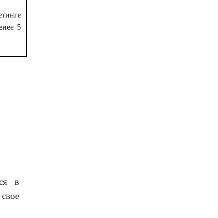
етинге
енее 5
ся в
свое