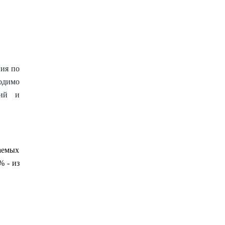
ия по
одимо
ний и
аемых
% - из