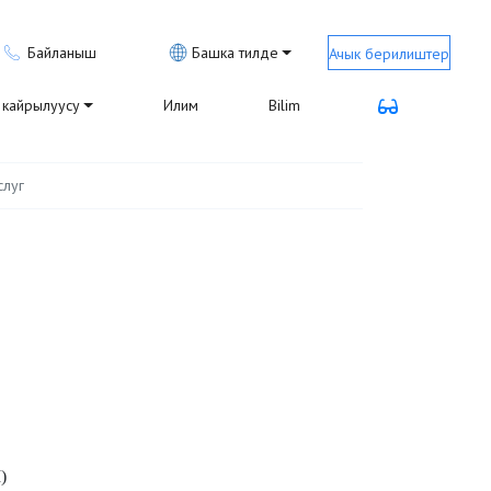
Байланыш
Башка тилде
Ачык берилиштер
кайрылуусу
Илим
Bilim
слуг
)