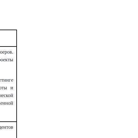
юеров.
роекты
етинге
боты и
еской
енной
дентов