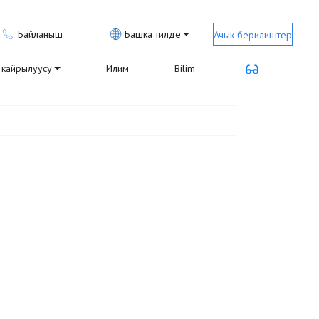
Байланыш
Башка тилде
Ачык берилиштер
кайрылуусу
Илим
Bilim