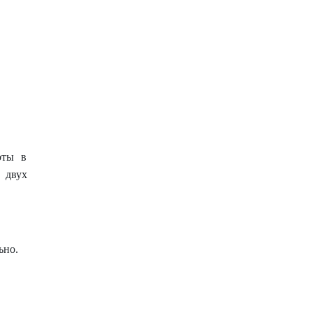
оты в
 двух
ьно.