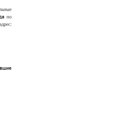
льные
да
по
адрес:
ившие