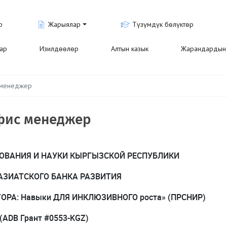
р
Жарыялар
Түзүмдүк бөлүктөр
лар
Изилдөөлөр
Алтын казык
Жарандардын 
 менеджер
фис менеджер
ОВАНИЯ И НАУКИ КЫРГЫЗСКОЙ РЕСПУБЛИКИ
АЗИАТСКОГО БАНКА РАЗВИТИЯ
ТОРА:
Навыки ДЛЯ ИНКЛЮЗИВНОГО роста
» (ПРСНИР)
(
ADB
Грант #0553-
KGZ
)