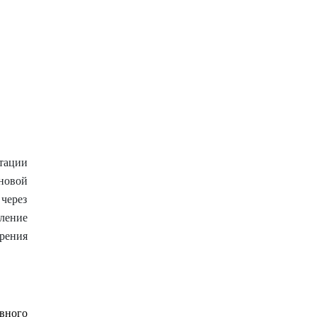
тации
новой
через
ление
рения
вного