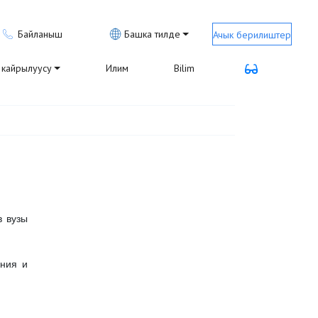
Байланыш
Башка тилде
Ачык берилиштер
кайрылуусу
Илим
Bilim
в вузы
ания и