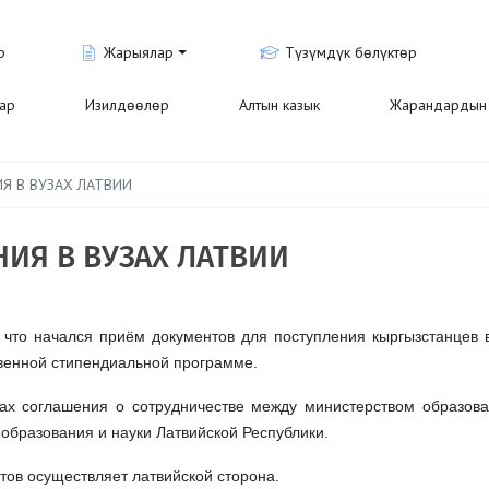
р
Жарыялар
Түзүмдүк бөлүктөр
лар
Изилдөөлөр
Алтын казык
Жарандардын 
Я В ВУЗАХ ЛАТВИИ
ИЯ В ВУЗАХ ЛАТВИИ
 что начался приём документов для поступления кыргызстанцев 
твенной стипендиальной программе.
ах соглашения о сотрудничестве между министерством образов
образования и науки Латвийской Республики.
тов осуществляет латвийской сторона.