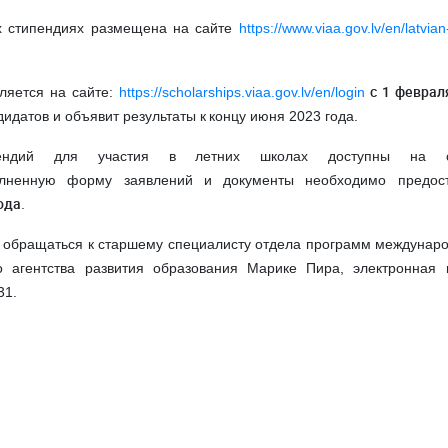
х стипендиях размещена на сайте
https://www.viaa.gov.lv/en/latvian
с 1 феврал
ляется на сайте:
https://scholarships.viaa.gov.lv/en/login
дидатов и объявит результаты к
концу июня 2023 года.
пендий для участия в летних школах доступны на с
ненную форму заявлений и документы необходимо предост
ода
.
обращаться к старшему специалисту отдела программ междунар
го агентства развития образования Марике Пира, электронная 
31.