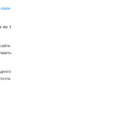
-state-
я по 1
айте:
авить
одного
почта: