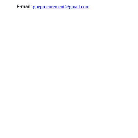
E
-
mail
:
gpeprocurement@gmail.com