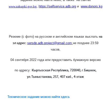
www.zakupki.gov.kg
,
https
://
selfservice
.
adb
.
org
и
www
.
donors
.
kg
на
Резюме (с фото) на русском и английском языках выслать
эл адрес:
sersdp.adb.project@gmail.com
не позднее 23:59
часов,
04 сентября 2022 года
или предоставить бумажную версию
Кыргызская Республика, 720040, г.Бишкек,
по адресу:
ул.Тыныстанова, 257,
407 каб., 4-этаж
Техническое задание можно найти здесь